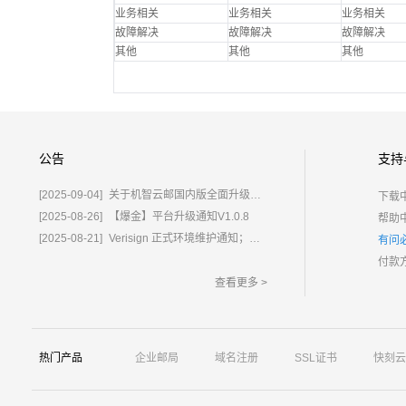
业务相关
业务相关
业务相关
故障解决
故障解决
故障解决
其他
其他
其他
公告
支持
[2025-09-04]
关于机智云邮国内版全面升级为%E2%80%9C鲸炫邮%E2%80%9D的通知
下载
[2025-08-26]
【爆金】平台升级通知V1.0.8
帮助
[2025-08-21]
Verisign 正式环境维护通知；含域名.com/.net
有问
付款
查看更多 >
热门产品
企业邮局
域名注册
SSL证书
快刻云