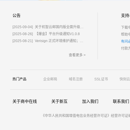
公告
支持
[2025-09-04]
关于机智云邮国内版全面升级为%E2%80%9C鲸炫邮%E2%80%9D的通知
下载
[2025-08-26]
【爆金】平台升级通知V1.0.8
帮助
[2025-08-21]
Verisign 正式环境维护通知；含域名.com/.net
有问
付款
查看更多 >
热门产品
企业邮局
域名注册
SSL证书
快刻云
关于商中在线
关于新互
加入我们
联系我们
《中华人民共和国增值电信业务经营许可证》经营许可证编号：