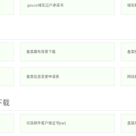
.gov.cn域名过户承诺书
域名
备案幕布背景下载
备案
备案信息变更申请表
网站
下载
垃圾邮件客户保证书[rar]
直接