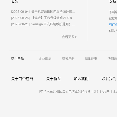
公告
支持
[2025-09-04]
关于机智云邮国内版全面升级为%E2%80%9C鲸炫邮%E2%80%9D的通知
下载
[2025-08-26]
【爆金】平台升级通知V1.0.8
帮助
[2025-08-21]
Verisign 正式环境维护通知；含域名.com/.net
有问
付款
查看更多 >
热门产品
企业邮局
域名注册
SSL证书
快刻云
关于商中在线
关于新互
加入我们
联系我们
《中华人民共和国增值电信业务经营许可证》经营许可证编号：