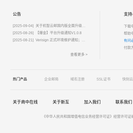
公告
支持
[2025-09-04]
关于机智云邮国内版全面升级为%E2%80%9C鲸炫邮%E2%80%9D的通知
下载
[2025-08-26]
【爆金】平台升级通知V1.0.8
帮助
[2025-08-21]
Verisign 正式环境维护通知；含域名.com/.net
有问
付款
查看更多 >
热门产品
企业邮局
域名注册
SSL证书
快刻云
关于商中在线
关于新互
加入我们
联系我们
《中华人民共和国增值电信业务经营许可证》经营许可证编号：