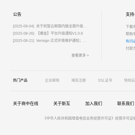
公告
支持
[2025-09-04]
关于机智云邮国内版全面升级为%E2%80%9C鲸炫邮%E2%80%9D的通知
下载
[2025-08-26]
【爆金】平台升级通知V1.0.8
帮助
[2025-08-21]
Verisign 正式环境维护通知；含域名.com/.net
有问
付款
查看更多 >
热门产品
企业邮局
域名注册
SSL证书
快刻云
关于商中在线
关于新互
加入我们
联系我们
《中华人民共和国增值电信业务经营许可证》经营许可证编号：