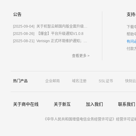
公告
支持
[2025-09-04]
关于机智云邮国内版全面升级为%E2%80%9C鲸炫邮%E2%80%9D的通知
下载
[2025-08-26]
【爆金】平台升级通知V1.0.8
帮助
[2025-08-21]
Verisign 正式环境维护通知；含域名.com/.net
有问
付款
查看更多 >
热门产品
企业邮局
域名注册
SSL证书
快刻云
关于商中在线
关于新互
加入我们
联系我们
《中华人民共和国增值电信业务经营许可证》经营许可证编号：