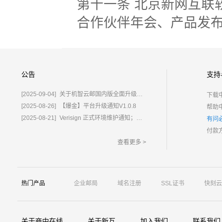
第十一条 北京新网互联
合作伙伴年会、产品发
公告
支持
[2025-09-04]
关于机智云邮国内版全面升级为%E2%80%9C鲸炫邮%E2%80%9D的通知
下载
[2025-08-26]
【爆金】平台升级通知V1.0.8
帮助
[2025-08-21]
Verisign 正式环境维护通知；含域名.com/.net
有问
付款
查看更多 >
热门产品
企业邮局
域名注册
SSL证书
快刻云
关于商中在线
关于新互
加入我们
联系我们