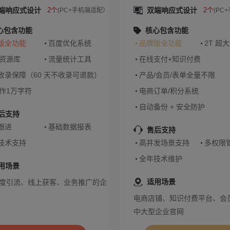
端响应式设计
2个
双端响应式设计
2个
(PC+手机端适配）
(PC
心包含功能
核心包含功能
版全功能
百度优化系统
品牌版全功能
2T 超
 资源库
流量统计工具
在线支付+知识付费
收录保障（60 天不收录可退款）
产品/会员/表单全量不限
写作1万字符
电商订单/积分系统
自动备份 + 安全防护
后支持
跟进
基础数据报表
售后支持
技术支持
高并发场景支持
多权限
全年技术维护
用场景
适用场景
度引流、线上获客、业务推广的企
电商店铺、知识付费平台、会
中大型企业官网