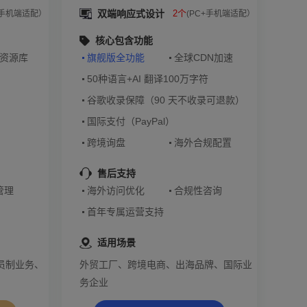
双端响应式设计
2个
+手机端适配）
(PC+手机端适配）
核心包含功能
大资源库
旗舰版全功能
全球CDN加速
50种语言+AI 翻译100万字符
谷歌收录保障（90 天不收录可退款）
国际支付（PayPal）
跨境询盘
海外合规配置
售后支持
管理
海外访问优化
合规性咨询
首年专属运营支持
适用场景
员制业务、
外贸工厂、跨境电商、出海品牌、国际业
务企业