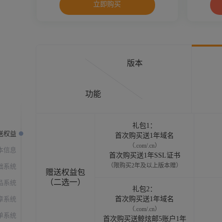
版本
功能
礼包1：
送权益
首次购买送1年域名
（.com/.cn）
本信息
首次购买送1年SSL证书
（限购买2年及以上版本赠）
础系统
赠送权益包
（二选一）
品系统
礼包2：
章系统
首次购买送1年域名
（.com/.cn）
单系统
首次购买送鲸炫邮5账户1年