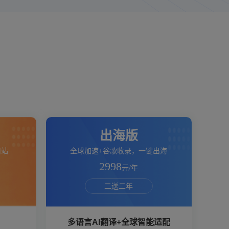
出海版
用站
全球加速+谷歌收录，一键出海
2998
元/年
二送二年
多语言AI翻译+全球智能适配