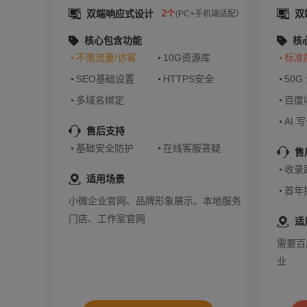
双端响应式设计
2个
双
(PC+手机端适配）
核心包含功能
核
不限流量/访客
10G资源库
标准
SEO基础设置
HTTPS安全
50G
多域名绑定
百度
AI 
售后支持
基础安全防护
在线客服答疑
售
收录
适用场景
首年
小微企业官网、品牌形象展示、本地服务
门店、工作室官网
适
需要百
业