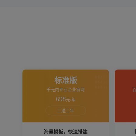
标准版
千元内专业企业官网
698
元/年
二送二年
海量模板，快速搭建