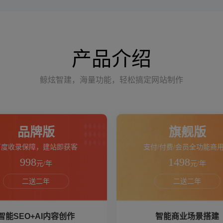
产品介绍
鲸炫智建，海量功能，轻松搞定网站制作
品牌版
旗舰版
百度收录保障，建站即获客
支付/付费/会员全功能商
998
1498
元/年
元/年
二送二年
二送二年
智能SEO+AI内容创作
智能商业场景搭建