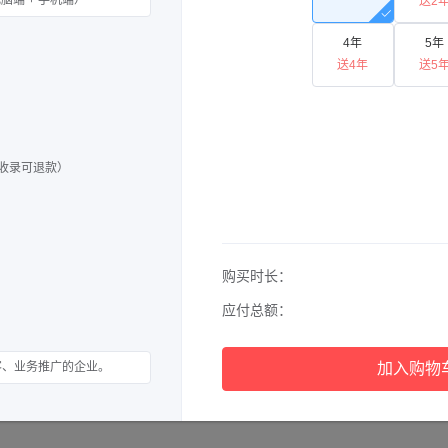
脑端 + 手机端）
送2
上市品牌
功能丰富
4年
5年
送4年
送5
不收录可退款）
购买时长：
应付总额：
网站四合一
维护便利
客、业务推广的企业。
加入购物