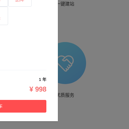
年
送3年
一键建站
年
1 年
¥ 998
优质服务
车