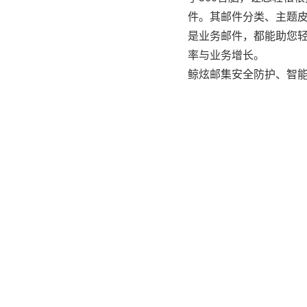
件。其邮件分类、主题
是业务邮件，都能助您
率与业务增长。
鲸炫邮集安全防护、智
办公数字化生活！
用户/传统邮箱痛点
垃圾邮件占比超50% ，重要信息被淹没