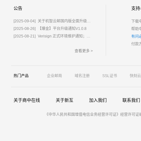
公告
支持
[2025-09-04]
关于机智云邮国内版全面升级为%E2%80%9C鲸炫邮%E2%80%9D的通知
下载
[2025-08-26]
【爆金】平台升级通知V1.0.8
帮助
[2025-08-21]
Verisign 正式环境维护通知；含域名.com/.net
有问
付款
查看更多 >
热门产品
企业邮局
域名注册
SSL证书
快刻云
关于商中在线
关于新互
加入我们
联系我们
《中华人民共和国增值电信业务经营许可证》经营许可证编号：