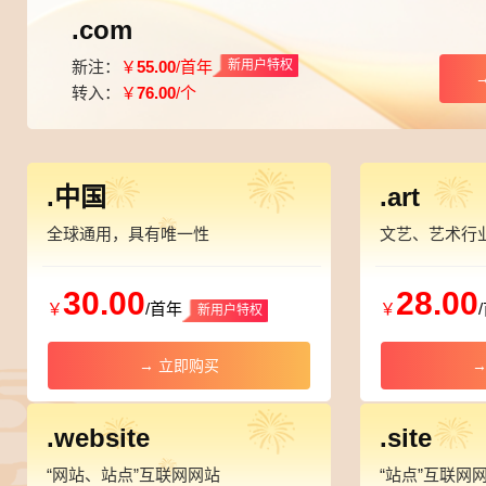
.com
新注：
￥
55.00
/首年
新用户特权
转入：
￥
76.00
/个
.中国
.art
全球通用，具有唯一性
文艺、艺术行
30.00
28.00
￥
/首年
￥
→ 立即购买
→
.website
.site
“网站、站点”互联网网站
“站点”互联网